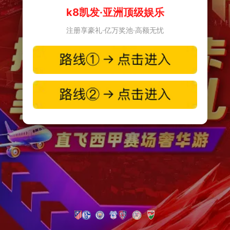
k8凯发·亚洲顶级娱乐
注册享豪礼·亿万奖池·高额无忧